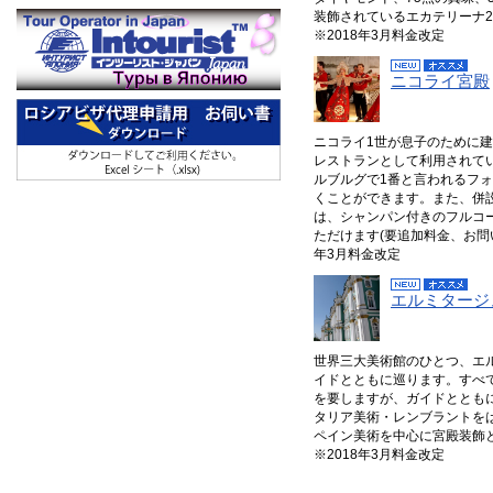
装飾されているエカテリーナ
※2018年3月料金改定
ニコライ宮殿
ニコライ1世が息子のために
レストランとして利用されて
ルブルグで1番と言われるフ
くことができます。また、併
は、シャンパン付きのフルコ
ただけます(要追加料金、お問
年3月料金改定
エルミタージ
世界三大美術館のひとつ、エ
イドとともに巡ります。すべ
を要しますが、ガイドととも
タリア美術・レンブラントを
ペイン美術を中心に宮殿装飾
※2018年3月料金改定