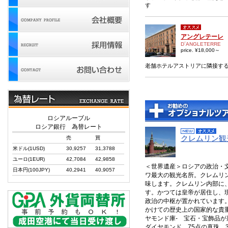
す
アングレテーレ
D´ANGLETERRE
price. ¥18,000～
老舗ホテルアストリアに隣接する
ロシアルーブル
ロシア銀行 為替レート
クレムリン観
売
買
米ドル(1USD)
30,9257
31,3788
ユーロ(1EUR)
42,7084
42,9858
＜世界遺産＞ロシアの政治・
日本円(100JPY)
40,2941
40,9057
ワ最大の観光名所。クレムリ
味します。クレムリン内部に
す。かつては皇帝が居住し、
政治の中枢が置かれています。
かけての歴史上の国家的な貴
ヤモンド庫- 宝石・宝飾品が
ダイヤモンド、75点の真珠、3