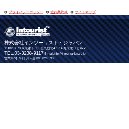
プライバシーポリシー
旅行業約款
サイトマップ
株式会社インツーリスト・ジャパン
〒102-0073 東京都千代田区九段北4-1-14 九段北TLビル 2F
TEL.03-3238-9117
E-mail.info@intourist-jpn.co.jp
営業時間. 平日 月～金 09:30?18:30